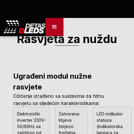
Rasvjeta za nuždu
Ugrađeni modul nužne
rasvjete
Ožičenje izrađeno sa sustavima za hitnu
rasvjetu sa sljedećim karakteristikama:
Elektronički
Zatvorena
LED indikator
inverter 230V-
litijeva
statusa
50/60Hz sa
željezo
(indikatorska
zaštitom od
fosfatna
lampica za