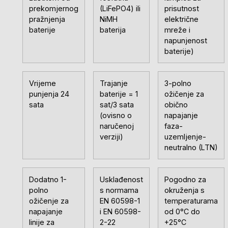
prekomjernog
(LiFePO4) ili
prisutnost
pražnjenja
NiMH
električne
baterije
baterija
mreže i
napunjenost
baterije)
Vrijeme
Trajanje
3-polno
punjenja 24
baterije = 1
ožičenje za
sata
sat/3 sata
obično
(ovisno o
napajanje
naručenoj
faza-
verziji)
uzemljenje-
neutralno (LTN)
Dodatno 1-
Usklađenost
Pogodno za
polno
s normama
okruženja s
ožičenje za
EN 60598-1
temperaturama
napajanje
i EN 60598-
od 0°C do
linije za
2-22
+25°C