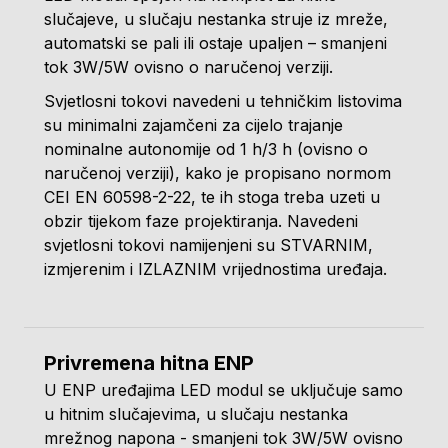
slučajeve, u slučaju nestanka struje iz mreže,
automatski se pali ili ostaje upaljen – smanjeni
tok 3W/5W ovisno o naručenoj verziji.
Svjetlosni tokovi navedeni u tehničkim listovima
su minimalni zajamčeni za cijelo trajanje
nominalne autonomije od 1 h/3 h (ovisno o
naručenoj verziji), kako je propisano normom
CEI EN 60598-2-22, te ih stoga treba uzeti u
obzir tijekom faze projektiranja. Navedeni
svjetlosni tokovi namijenjeni su STVARNIM,
izmjerenim i IZLAZNIM vrijednostima uređaja.
Privremena hitna ENP
U ENP uređajima LED modul se uključuje samo
u hitnim slučajevima, u slučaju nestanka
mrežnog napona - smanjeni tok 3W/5W ovisno