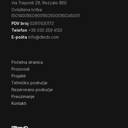
Via Treponti 29, Rezzato (BS)
Ovlaštena tvrtka:
ISO14001
ISO9001
ISO50001
ISO45001
PDV broj
02917420172
Telefon
+39 030 259 4120
E-pošta
info@dleds.com
Početna stranica
Proizvodi
Projekti
Tehničko područje
Rezervirano područje
Preuzimanje
Kontakti