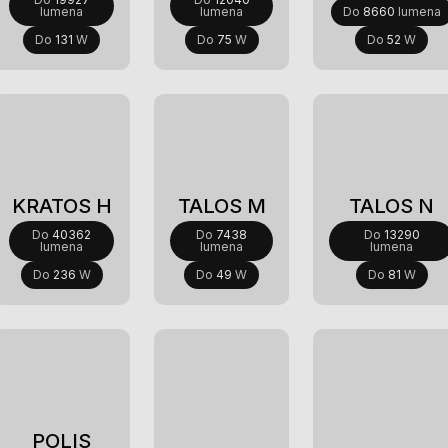
lumena
lumena
Do
8660
lumena
Do
131
W
Do
75
W
Do
52
W
Novi
KRATOS H
TALOS M
TALOS N
Do
40362
Do
7438
Do
13290
lumena
lumena
lumena
Do
236
W
Do
49
W
Do
81
W
POLIS