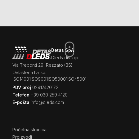
Detas SpA
Dleds divizija
Via Treponti 29, Rezzato (BS)
Ovlaštena tvrtka:
ISO14001
ISO9001
ISO50001
ISO45001
PDV broj
02917420172
Telefon
+39 030 259 4120
E-pošta
info@dleds.com
Početna stranica
Proizvodi