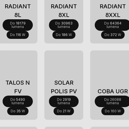
RADIANT
RADIANT
RADIANT
8L
8XL
8XXL
Do
18179
Do
30963
Do
64364
lumena
lumena
lumena
Do
116
W
Do
186
W
Do
372
W
TALOS N
SOLAR
FV
POLIS PV
COBA UGR
Do
5490
Do
2919
Do 26088
lumena
lumena
lumena
Do
35
W
Do
21
W
Do 160 W