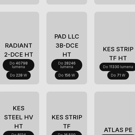
Novi
Novi
Novi
PAD LLC
RADIANT
3B-DCE
KES STRIP
2-DCE HT
HT
TF HT
Do
40798
Do
28246
lumena
lumena
Do
11330
lumena
Do
228
W
Do
156
W
Do
71
W
KES
STEEL HV
KES STRIP
HT
TF
ATLAS PE
Do
8124
Do
16.500