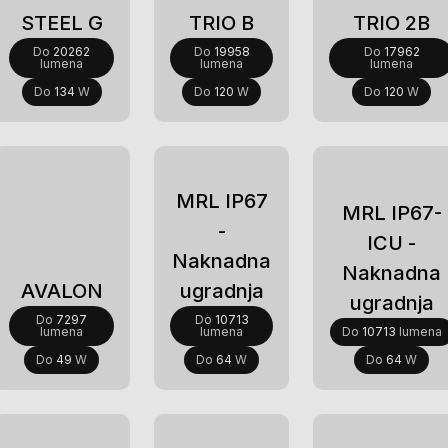
STEEL G
TRIO B
TRIO 2B
Do
20262
Do
19958
Do
17962
lumena
lumena
lumena
Do
134
W
Do
120
W
Do
120
W
MRL IP67
MRL IP67-
-
ICU -
Naknadna
Naknadna
AVALON
ugradnja
ugradnja
Do
7297
Do
10713
lumena
lumena
Do
10713
lumena
Do
49
W
Do
64
W
Do
64
W