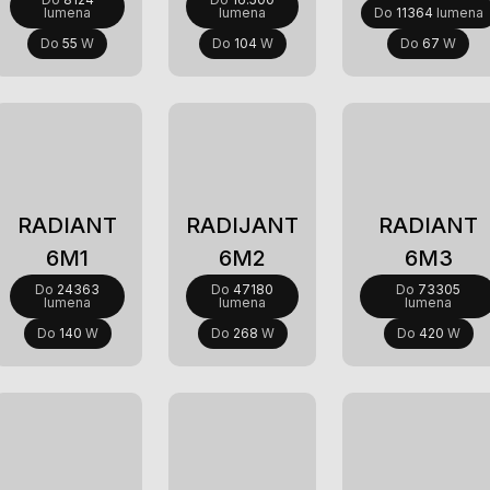
lumena
lumena
Do
11364
lumena
Do
55
W
Do
104
W
Do
67
W
Novi
Novi
Novi
RADIANT
RADIJANT
RADIANT
6M1
6M2
6M3
Do
24363
Do
47180
Do
73305
lumena
lumena
lumena
Do
140
W
Do
268
W
Do
420
W