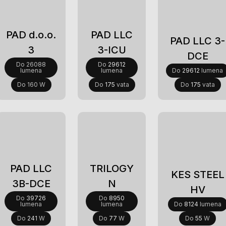
Postupno
Novi
ukidanje
PAD d.o.o.
PAD LLC
PAD LLC 3-
3
3-ICU
DCE
Do 26088
Do
29612
lumena
lumena
Do
29612
lumena
Do 160 W
Do
175
vata
Do
175
vata
PAD LLC
TRILOGY
KES STEEL
3B-DCE
N
HV
Do
39726
Do
8950
lumena
lumena
Do
8124
lumena
Do
241
W
Do
77
W
Do
55
W