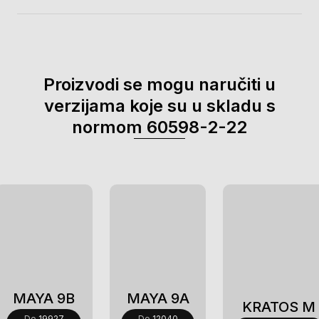
Proizvodi se mogu naručiti u
verzijama koje su u skladu s
normom 60598-2-22
Novi
Novi
Novi
MAYA 9B
MAYA 9A
KRATOS M
Do
19927
Do
12040