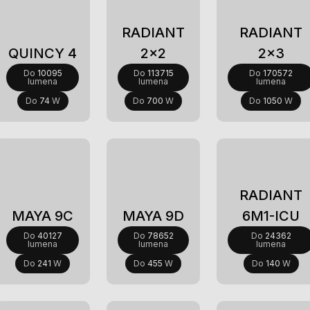
RADIANT
RADIANT
QUINCY 4
2x2
2x3
Do
10095
Do
113715
Do
170572
lumena
lumena
lumena
Do
74
W
Do
700
W
Do
1050
W
Novi
RADIANT
MAYA 9C
MAYA 9D
6M1-ICU
Do
40127
Do
78652
Do
24362
lumena
lumena
lumena
Do
241
W
Do
455
W
Do
140
W