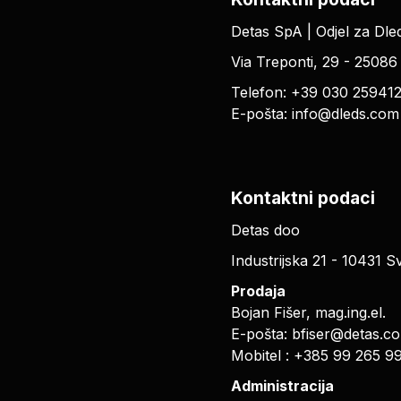
Detas SpA | Odjel za Dle
Via Treponti, 29 - 25086
Telefon: +39 030 25941
E-pošta:
info@dleds.com
Kontaktni podaci
Detas doo
Industrijska 21 - 10431 S
Prodaja
Bojan Fišer, mag.ing.el.
E-pošta:
bfiser@detas.c
Mobitel
: +385 99 265 9
Administracija