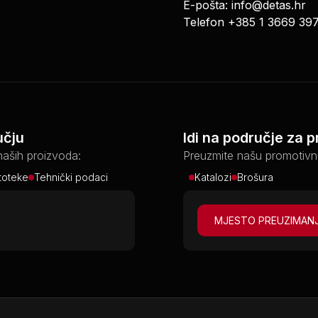
E-pošta:
info@detas.hr
Telefon
+385 1 3669 39
učju
Idi na područje za 
naših proizvoda:
Preuzmite našu promotivn
oteke
Tehnički podaci
Katalozi
Brošura
MJESTO PREUZIMAN