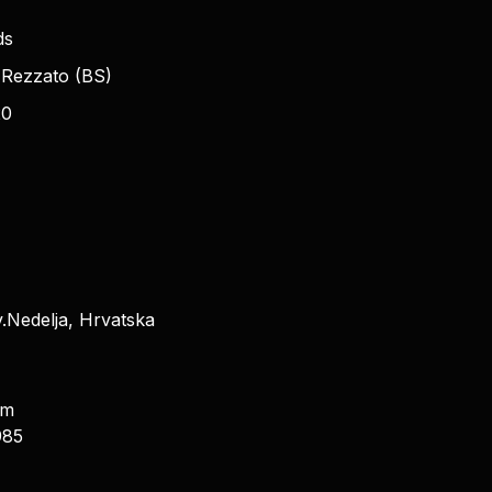
ds
 Rezzato (BS)
20
v.Nedelja, Hrvatska
om
985