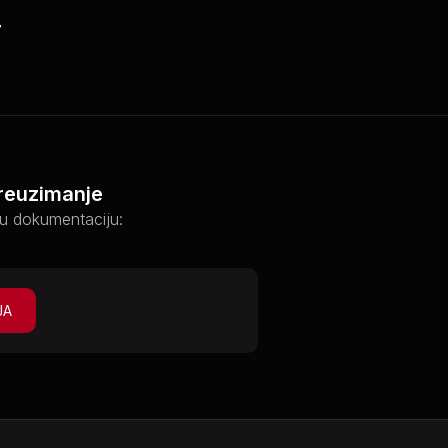
7
preuzimanje
u dokumentaciju:
JA