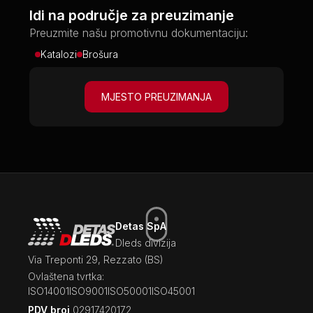
Idi na područje za preuzimanje
Preuzmite našu promotivnu dokumentaciju:
Katalozi
Brošura
MJESTO PREUZIMANJA
Detas SpA
Dleds divizija
Via Treponti 29, Rezzato (BS)
Ovlaštena tvrtka:
ISO14001
ISO9001
ISO50001
ISO45001
PDV broj
02917420172