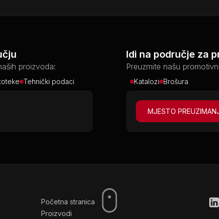
učju
Idi na područje za 
naših proizvoda:
Preuzmite našu promotivn
oteke
Tehnički podaci
Katalozi
Brošura
MJESTO PREUZIMAN
Početna stranica
Proizvodi