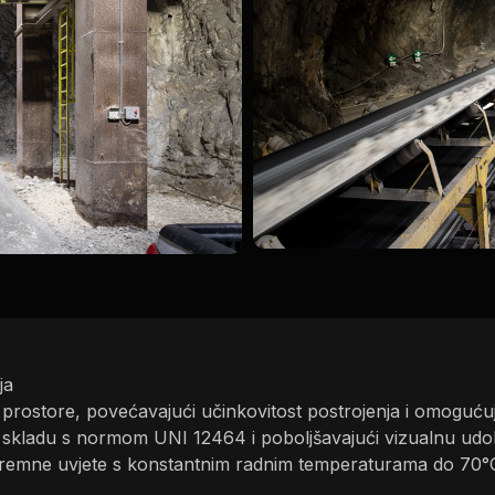
ja
prostore, povećavajući učinkovitost postrojenja i omoguću
u skladu s normom UNI 12464 i poboljšavajući vizualnu udo
kstremne uvjete s konstantnim radnim temperaturama do 70°C