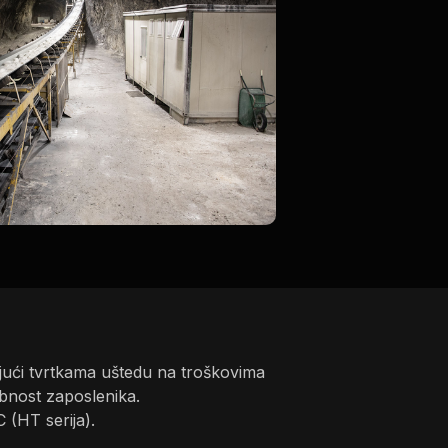
jući tvrtkama uštedu na troškovima
bnost zaposlenika.
 (HT serija).