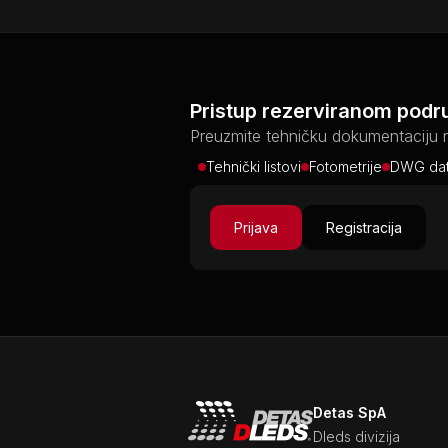
Pristup rezerviranom podr
Preuzmite tehničku dokumentaciju 
Tehnički listovi
Fotometrije
DWG dat
Prijava
Registracija
Detas SpA
Dleds divizija