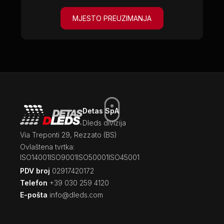
MJESTO PREUZIMANJA
Detas SpA
Dleds divizija
Via Treponti 29, Rezzato (BS)
Ovlaštena tvrtka:
ISO14001
ISO9001
ISO50001
ISO45001
PDV broj
02917420172
Telefon
+39 030 259 4120
E-pošta
info@dleds.com