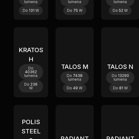
lumena
lumena
lumena
Do
131
W
Do
75
W
Do
52
W
Novi
KRATOS
H
TALOS M
TALOS N
Do
40362
lumena
Do
7438
Do
13290
lumena
lumena
Do
236
W
Do
49
W
Do
81
W
POLIS
STEEL
RADIANT
RADIANT