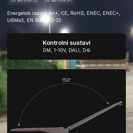
Do
165
lm/w (D)
Do
185
lm/w (P)
Energetski razred A++, CE, RoHS, ENEC, ENEC+,
U6Me2, EN 60598-2-22
Kontrolni sustavi
DM, 1-10V, DALI, D4i