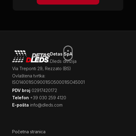
Detas SpA
Dleds divizija
Via Treponti 29, Rezzato (BS)
Ovlaštena tvrtka:
ISO14001
ISO9001
ISO50001
ISO45001
PDV broj
02917420172
Telefon
+39 030 259 4120
E-pošta
info@dleds.com
Početna stranica